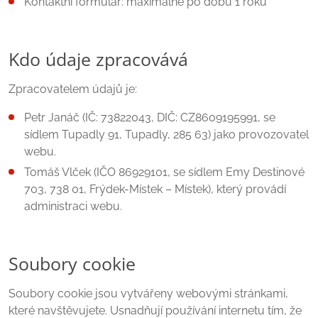
Kontaktní formulář: maximálně po dobu 1 roku
Kdo údaje zpracovává
Zpracovatelem údajů je:
Petr Janáč (IČ: 73822043, DIČ: CZ8609195991, se
sídlem Tupadly 91, Tupadly, 285 63) jako provozovatel
webu.
Tomáš Vlček (IČO 86929101, se sídlem Emy Destinové
703, 738 01, Frýdek-Místek – Místek), který provádí
administraci webu.
Soubory cookie
Soubory cookie jsou vytvářeny webovými stránkami,
které navštěvujete. Usnadňují používání internetu tím, že